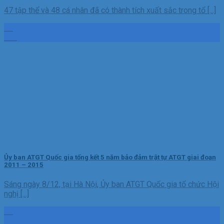
47 tập thể và 48 cá nhân đã có thành tích xuất sắc trong tổ [...]
31
Th8
Ủy ban ATGT Quốc gia tổng kết 5 năm bảo đảm trật tự ATGT giai đoạn
2011 – 2015
Sáng ngày 8/12, tại Hà Nội, Ủy ban ATGT Quốc gia tổ chức Hội
nghị [...]
31
Th8