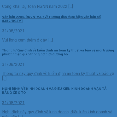
Công Khai Dự toán NSNN năm 2022 [...]
Văn bản 2280/ĐKVN-VAR về Hướng dẫn thực hiện văn bản số
8359/BGTVT
31/08/2021
Vui lòng xem thêm ở đây. [...]
Thông tư Quy định về kiểm định an toàn kỹ thuật và bảo vệ môi trường
phương tiện giao thông cơ giới đường bộ
31/08/2021
Thông tư này quy định về kiểm định an toàn kỹ thuật và bảo vệ
[...]
NGHỊ ĐỊNH VỀ KINH DOANH VÀ ĐIỀU KIỆN KINH DOANH VẬN TẢI
BẰNG XE Ô TÔ
31/08/2021
Nghị định này quy định về kinh doanh, điều kiện kinh doanh và
việc cấp [...]