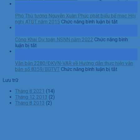
Nam
Ủ
31
được
ba
Th8
Bộ
A
Phó Thủ tướng Nguyễn Xuân Phúc phát biểu bế mạc Hội
GTVT
ở
Q
nghị ATGT năm 2015
Chức năng bình luận bị tắt
tặng
Phó
gi
31
Bằng
Thủ
tổ
Th8
khen
tướng
kế
Công Khai Dự toán NSNN năm 2022
Chức năng bình
ở
Nguyễn
5
luận bị tắt
Công
Xuân
n
31
Khai
Phúc
b
Th8
Dự
phát
đ
Văn bản 2280/ĐKVN-VAR về Hướng dẫn thực hiện văn
toán
ở
biểu
tr
bản số 8359/BGTVT
Chức năng bình luận bị tắt
NSNN
Văn
bế
tự
Lưu trữ
năm
bản
mạc
A
2022
2280/
Hội
gi
Tháng 8 2021
(14)
ĐKVN-
nghị
đ
Tháng 12 2013
(2)
VAR
ATGT
2
Tháng 8 2013
(2)
về
năm
–
Hướng
2015
2
dẫn
thực
hiện
văn