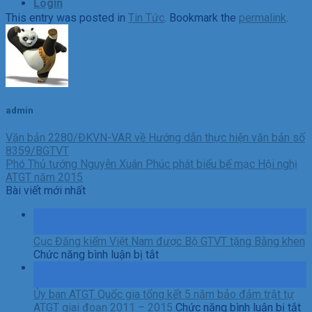
Login
This entry was posted in
Tin Tức
. Bookmark the
permalink
.
admin
Văn bản 2280/ĐKVN-VAR về Hướng dẫn thực hiện văn bản số
8359/BGTVT
Phó Thủ tướng Nguyễn Xuân Phúc phát biểu bế mạc Hội nghị
ATGT năm 2015
Bài viết mới nhất
31
Th8
Cục Đăng kiểm Việt Nam được Bộ GTVT tặng Bằng khen
ở
Chức năng bình luận bị tắt
Cục
31
Đăng
Th8
kiểm
Ủy ban ATGT Quốc gia tổng kết 5 năm bảo đảm trật tự
Việt
ở
ATGT giai đoạn 2011 – 2015
Chức năng bình luận bị tắt