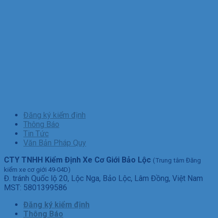
bản
số
8359/BGT
Đăng ký kiểm định
Thông Báo
Tin Tức
Văn Bản Pháp Quy
CTY TNHH Kiểm Định Xe Cơ Giới Bảo Lộc
(Trung tâm Đăng
kiểm xe cơ giới 49-04D)
Đ. tránh Quốc lộ 20, Lộc Nga, Bảo Lộc, Lâm Đồng, Việt Nam
MST: 5801399586
Đăng ký kiểm định
Thông Báo