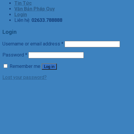
Tin Tức
Văn Bản Pháp Quy
Login
Liên hệ:
02633.788888
Login
Username or email address
*
Password
*
Remember me
Log in
Lost your password?