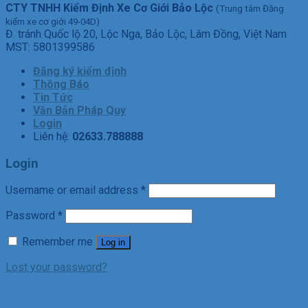
CTY TNHH Kiểm Định Xe Cơ Giới Bảo Lộc
(Trung tâm Đăng
kiểm xe cơ giới 49-04D)
Đ. tránh Quốc lộ 20, Lộc Nga, Bảo Lộc, Lâm Đồng, Việt Nam
MST: 5801399586
Đăng ký kiểm định
Thông Báo
Tin Tức
Văn Bản Pháp Quy
Login
Liên hệ:
02633.788888
Login
Username or email address
*
Password
*
Remember me
Log in
Lost your password?