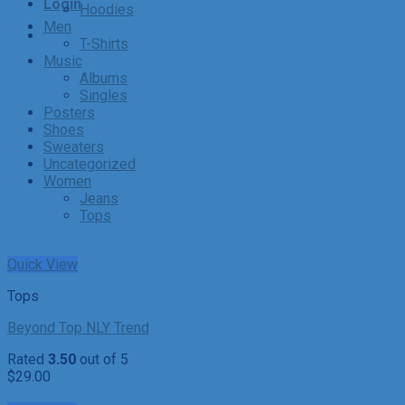
Login
Hoodies
Men
T-Shirts
Music
Albums
Singles
Posters
Shoes
Sweaters
Uncategorized
Women
Jeans
Tops
Quick View
Tops
Beyond Top NLY Trend
Rated
3.50
out of 5
$
29.00