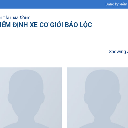
Đăng ký kiểm
N TẢI LÂM ĐỒNG
IỂM ĐỊNH XE CƠ GIỚI BẢO LỘC
Showing a