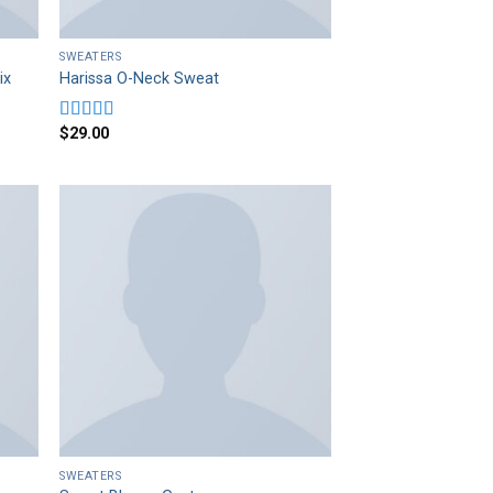
SWEATERS
ix
Harissa O-Neck Sweat
$
29.00
Rated
4.00
out
of 5
SWEATERS