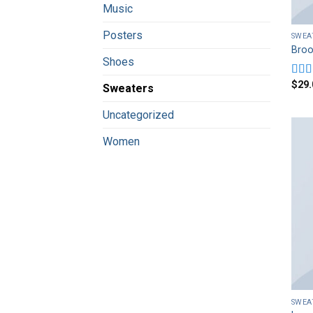
Music
Posters
SWEA
Broo
Shoes
$
29.
Rate
Sweaters
4.00
of 5
Uncategorized
Women
SWEA