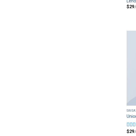
Leno
$
29.
SWEA
Unio
$
29.
Rate