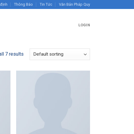
 định
Thông Báo
Tin Tức
Văn Bản Pháp Quy
LOGIN
ll 7 results