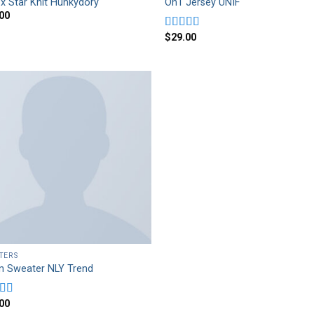
x Star Knit Hunkydory
On1 Jersey UNIF
00
$
29.00
Rated
5.00
out of 5
TERS
n Sweater NLY Trend
00
d