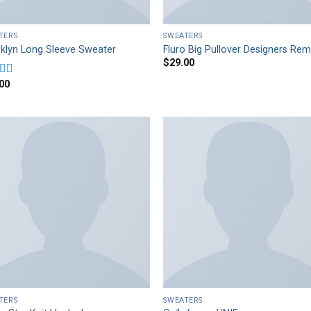
TERS
SWEATERS
klyn Long Sleeve Sweater
Fluro Big Pullover Designers Rem
$
29.00
00
d
out
TERS
SWEATERS