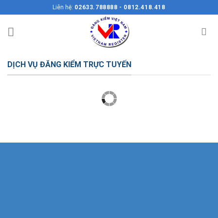
Skip
Liên hệ:
02633.788888 - 0812.418.418
to
content
DỊCH VỤ ĐĂNG KIỂM TRỰC TUYẾN