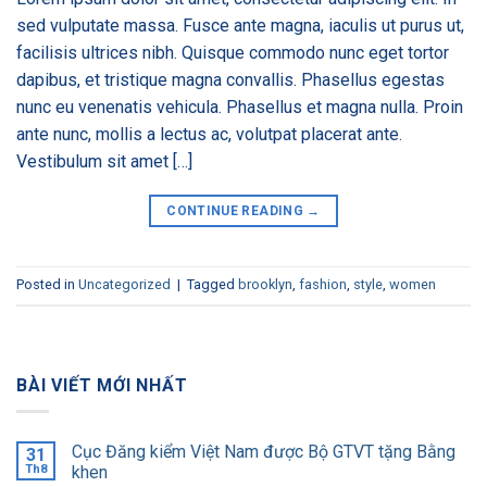
sed vulputate massa. Fusce ante magna, iaculis ut purus ut,
facilisis ultrices nibh. Quisque commodo nunc eget tortor
dapibus, et tristique magna convallis. Phasellus egestas
nunc eu venenatis vehicula. Phasellus et magna nulla. Proin
ante nunc, mollis a lectus ac, volutpat placerat ante.
Vestibulum sit amet […]
CONTINUE READING
→
Posted in
Uncategorized
|
Tagged
brooklyn
,
fashion
,
style
,
women
BÀI VIẾT MỚI NHẤT
Cục Đăng kiểm Việt Nam được Bộ GTVT tặng Bằng
31
Th8
khen