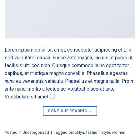
Lorem ipsum dolor sit amet, consectetur adipiscing elit. In
sed vulputate massa. Fusce ante magna, iaculis ut purus ut,
facilisis ultrices nibh. Quisque commodo nunc eget tortor
dapibus, et tristique magna convallis. Phasellus egestas
nunc eu venenatis vehicula. Phasellus et magna nulla. Proin
ante nunc, mollis a lectus ac, volutpat placerat ante.
Vestibulum sit amet […]
CONTINUE READING
→
Posted in
Uncategorized
|
Tagged
brooklyn
,
fashion
,
style
,
women