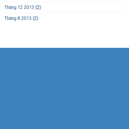
dẫn
Tháng 12 2013
(2)
thực
hiện
văn
Tháng 8 2013
(2)
bản
số
8359/BGTVT