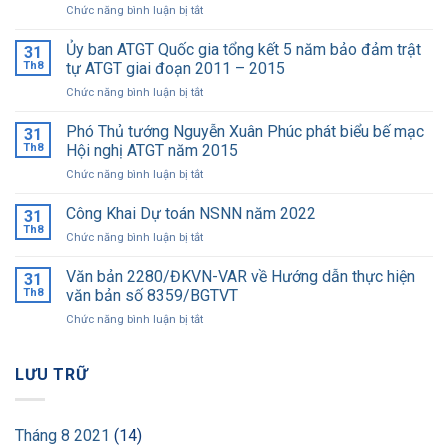
ở
Chức năng bình luận bị tắt
Cục
Đăng
Ủy ban ATGT Quốc gia tổng kết 5 năm bảo đảm trật
31
kiểm
Th8
tự ATGT giai đoạn 2011 – 2015
Việt
ở
Chức năng bình luận bị tắt
Nam
Ủy
được
ban
Phó Thủ tướng Nguyễn Xuân Phúc phát biểu bế mạc
Bộ
31
ATGT
GTVT
Th8
Hội nghị ATGT năm 2015
Quốc
tặng
ở
Chức năng bình luận bị tắt
gia
Bằng
Phó
tổng
khen
Thủ
Công Khai Dự toán NSNN năm 2022
kết
31
tướng
5
Th8
ở
Chức năng bình luận bị tắt
Nguyễn
năm
Công
Xuân
bảo
Khai
Văn bản 2280/ĐKVN-VAR về Hướng dẫn thực hiện
Phúc
31
đảm
Dự
Th8
văn bản số 8359/BGTVT
phát
trật
toán
biểu
tự
ở
Chức năng bình luận bị tắt
NSNN
bế
ATGT
Văn
năm
mạc
giai
bản
2022
Hội
đoạn
2280/
LƯU TRỮ
nghị
2011
ĐKVN-
ATGT
–
VAR
năm
2015
về
2015
Tháng 8 2021
(14)
Hướng