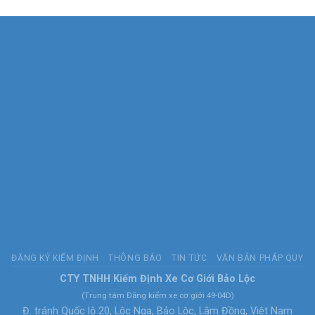
ĐĂNG KÝ KIỂM ĐỊNH
THÔNG BÁO
TIN TỨC
VĂN BẢN PHÁP QUY
CTY TNHH Kiểm Định Xe Cơ Giới Bảo Lộc
(Trung tâm Đăng kiểm xe cơ giới 49-04D)
Đ. tránh Quốc lộ 20, Lộc Nga, Bảo Lộc, Lâm Đồng, Việt Nam