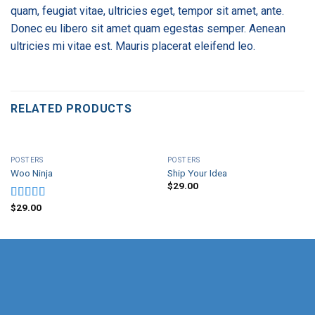
quam, feugiat vitae, ultricies eget, tempor sit amet, ante.
Donec eu libero sit amet quam egestas semper. Aenean
ultricies mi vitae est. Mauris placerat eleifend leo.
RELATED PRODUCTS
POSTERS
POSTERS
Woo Ninja
Ship Your Idea
$
29.00
$
29.00
Rated
4.00
out
of 5