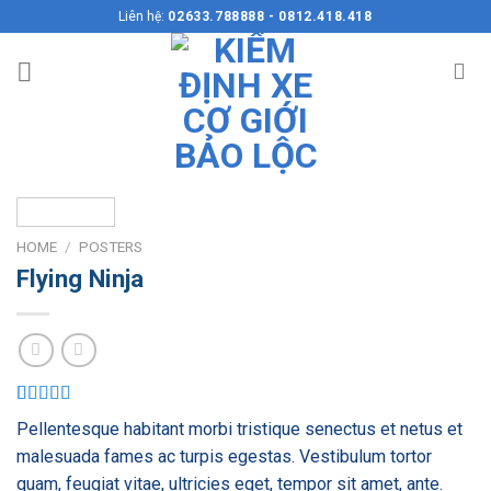
Skip
Liên hệ:
02633.788888 - 0812.418.418
to
content
HOME
/
POSTERS
Flying Ninja
Rated
6
Pellentesque habitant morbi tristique senectus et netus et
4.17
out
of 5 based
malesuada fames ac turpis egestas. Vestibulum tortor
on
quam, feugiat vitae, ultricies eget, tempor sit amet, ante.
customer