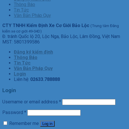
Thông Báo
Tin Tức
Văn Bản Pháp Quy
CTY TNHH Kiểm Định Xe Cơ Giới Bảo Lộc
(Trung tâm Đăng
kiểm xe cơ giới 49-04D)
Đ. tránh Quốc lộ 20, Lộc Nga, Bảo Lộc, Lâm Đồng, Việt Nam
MST: 5801399586
Đăng ký kiểm định
Thông Báo
Tin Tức
Văn Bản Pháp Quy
Login
Liên hệ:
02633.788888
Login
Username or email address
*
Password
*
Remember me
Log in